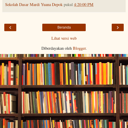
Sekolah Dasar Mardi Yuana Depok
pukul
4:20:00 PM
‹
›
Beranda
Lihat versi web
Diberdayakan oleh
Blogger
.